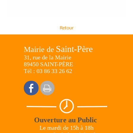
Retour
Saint-Père
Mairie de
31, rue de la Mairie
89450 SAINT-PÈRE
Tél : 03 86 33 26 62
Ouverture au Public
Le mardi de 15h à 18h