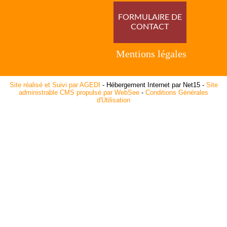
FORMULAIRE DE
CONTACT
Mentions légales
Site réalisé et Suivi par AGEDI
- Hébergement Internet par Net15 -
Site
administrable CMS propulsé par WebSee
-
Conditions Générales
d'Utilisation