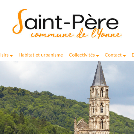
isirs
Habitat et urbanisme
Collectivités
Contact
E