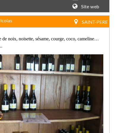
Site web
Icolas
SAINT-PERE
e de noix, noisette, sésame, courge, coco, cameline…
..