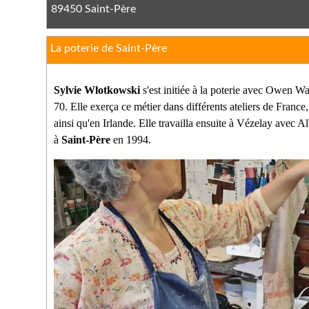
89450 Saint-Père
La poterie de Saint-Père
Sylvie Wlotkowski
s'est initiée à la poterie avec Owen W
70. Elle exerça ce métier dans différents ateliers de Franc
ainsi qu'en Irlande. Elle travailla ensuite à Vézelay avec Al
à
Saint-Père
en 1994.