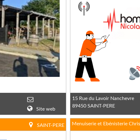
15 Rue du Lavoir Nanchevre
89450 SAINT-PERE
Site web
Menuiserie et Ebénisterie Chri
SAINT-PERE