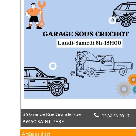
36 Grande Rue Grande Rue
03 86 33 30 17
89450 SAINT-PERE
Artisans d'art