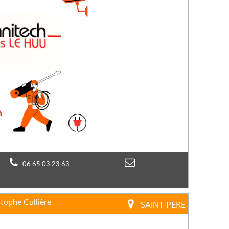
06 65 03 23 63
stophe Cullière
SAINT-PERE