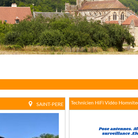
Technicien HiFi Vidéo Homnite
SAINT-PERE