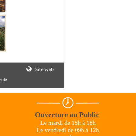
Site web
artde
Ouverture au Public
Le mardi de 15h à 18h
Le vendredi de 09h à 12h