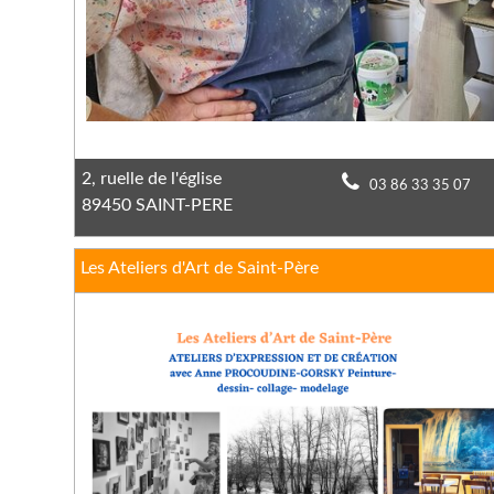
2, ruelle de l'église
03 86 33 35 07
89450 SAINT-PERE
Les Ateliers d'Art de Saint-Père