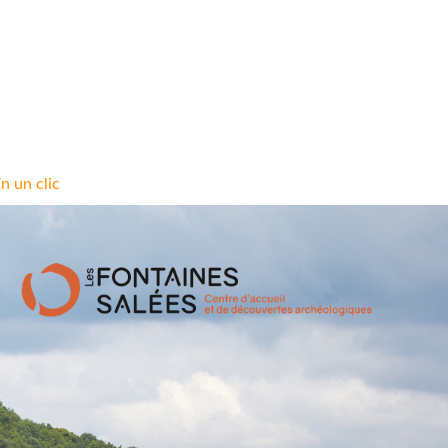
n un clic