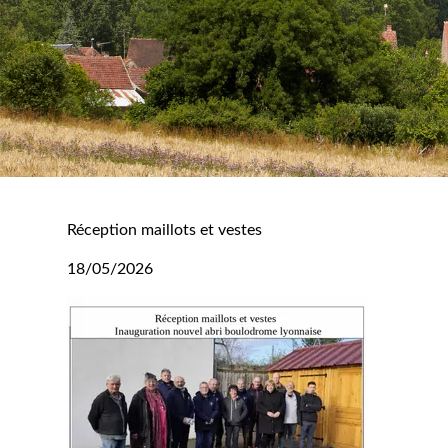
Réception maillots et vestes
18/05/2026